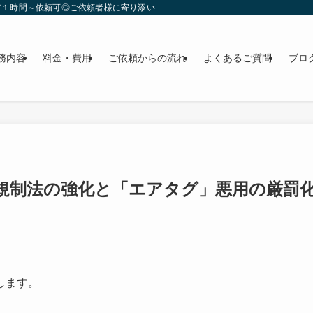
有１時間～依頼可◎ご依頼者様に寄り添い、解決まで全力サポート
務内容
料金・費用
ご依頼からの流れ
よくあるご質問
ブロ
ー規制法の強化と「エアタグ」悪用の厳罰
します。