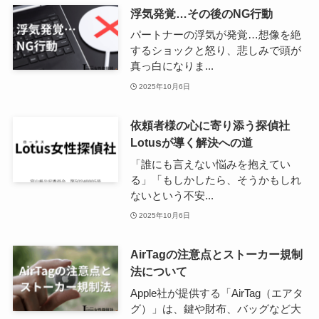
浮気発覚…その後のNG行動
パートナーの浮気が発覚…想像を絶
するショックと怒り、悲しみで頭が
真っ白になりま...
2025年10月6日
依頼者様の心に寄り添う探偵社
Lotusが導く解決への道
「誰にも言えない悩みを抱えてい
る」「もしかしたら、そうかもしれ
ないという不安...
2025年10月6日
AirTagの注意点とストーカー規制
法について
Apple社が提供する「AirTag（エアタ
グ）」は、鍵や財布、バッグなど大